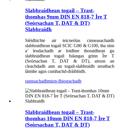
Slabhraidhean togail – Trast-
thomhas 9mm DIN EN 818-7 Ìre T
(Seòrsachan T, DAT & DT)
Slabhraidh
Stèidhichte air teicneòlas cinneasachaidh
slabhraidhean togail SCIC G80 & G100, tha sinn
a’ leudachadh ar loidhne thoraidhean gu
slabhraidhean togail fulangas grinn Ìre T
(Seòrsachan T, DAT & DT), airson an
cleachdadh ann an togail-slabhraidh sreathach
làimhe agus cumhachd-dràibhidh.
rannsachadh
mion-fhiosrachadh
Slabhraidhean togail – Trast-
thomhas 10mm DIN EN 818-7 Ìre T
(Seòrsachan T, DAT & DT)