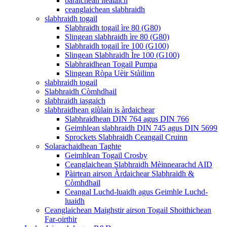
bàraichean itealaich
ceanglaichean slabhraidh
slabhraidh togail
Slabhraidh togail ìre 80 (G80)
Slingean slabhraidh ìre 80 (G80)
Slabhraidh togail ìre 100 (G100)
Slingean Slabhraidh Ìre 100 (G100)
Slabhraidhean Togail Pumpa
Slingean Ròpa Uèir Stàilinn
slabhraidh togail
Slabhraidh Còmhdhail
slabhraidh iasgaich
slabhraidhean giùlain is àrdaichear
Slabhraidhean DIN 764 agus DIN 766
Geimhlean slabhraidh DIN 745 agus DIN 5699
Sprockets Slabhraidh Ceangail Cruinn
Solarachaidhean Taghte
Geimhlean Togail Crosby
Ceanglaichean Slabhraidh Mèinnearachd AID
Pàirtean airson Àrdaichear Slabhraidh &
Còmhdhail
Ceangal Luchd-luaidh agus Geimhle Luchd-
luaidh
Ceanglaichean Maighstir airson Togail Shoithichean
Far-oirthir