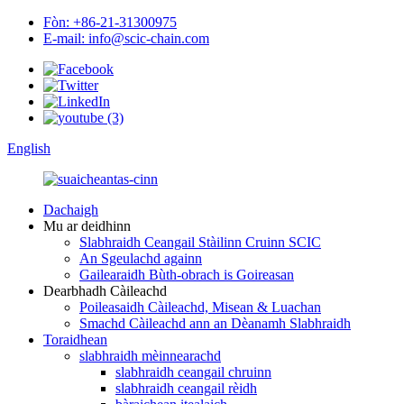
Fòn: +86-21-31300975
E-mail: info@scic-chain.com
English
Dachaigh
Mu ar deidhinn
Slabhraidh Ceangail Stàilinn Cruinn SCIC
An Sgeulachd againn
Gailearaidh Bùth-obrach is Goireasan
Dearbhadh Càileachd
Poileasaidh Càileachd, Misean & Luachan
Smachd Càileachd ann an Dèanamh Slabhraidh
Toraidhean
slabhraidh mèinnearachd
slabhraidh ceangail chruinn
slabhraidh ceangail rèidh