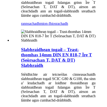
slabhraidhean togail fulangas grinn Ìre T
(Seòrsachan T, DAT & DT), airson an
cleachdadh ann an togail-slabhraidh sreathach
làimhe agus cumhachd-dràibhidh.
rannsachadh
mion-fhiosrachadh
Slabhraidhean togail – Trast-
thomhas 14mm DIN EN 818-7 Ìre T
(Seòrsachan T, DAT & DT)
Slabhraidh
Stèidhichte air teicneòlas cinneasachaidh
slabhraidhean togail SCIC G80 & G100, tha sinn
a’ leudachadh ar loidhne thoraidhean gu
slabhraidhean togail fulangas grinn Ìre T
(Seòrsachan T, DAT & DT), airson an
cleachdadh ann an togail-slabhraidh sreathach
làimhe agus cumhachd-dràibhidh.