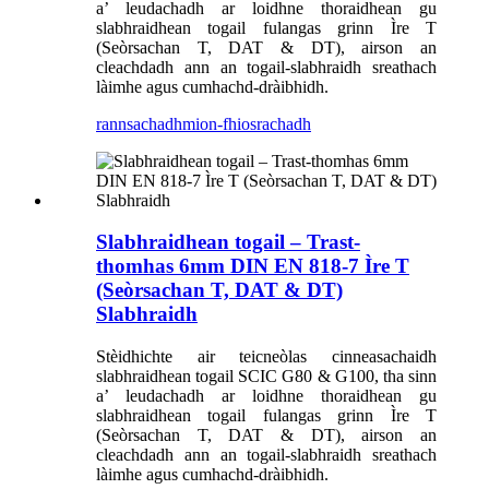
a’ leudachadh ar loidhne thoraidhean gu
slabhraidhean togail fulangas grinn Ìre T
(Seòrsachan T, DAT & DT), airson an
cleachdadh ann an togail-slabhraidh sreathach
làimhe agus cumhachd-dràibhidh.
rannsachadh
mion-fhiosrachadh
Slabhraidhean togail – Trast-
thomhas 6mm DIN EN 818-7 Ìre T
(Seòrsachan T, DAT & DT)
Slabhraidh
Stèidhichte air teicneòlas cinneasachaidh
slabhraidhean togail SCIC G80 & G100, tha sinn
a’ leudachadh ar loidhne thoraidhean gu
slabhraidhean togail fulangas grinn Ìre T
(Seòrsachan T, DAT & DT), airson an
cleachdadh ann an togail-slabhraidh sreathach
làimhe agus cumhachd-dràibhidh.