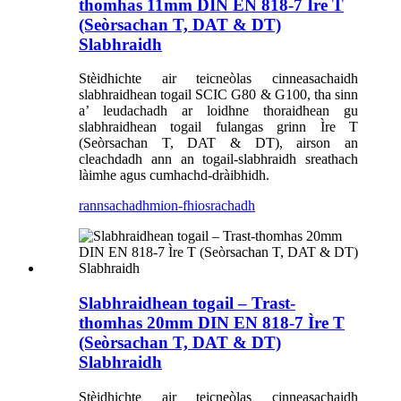
thomhas 11mm DIN EN 818-7 Ìre T
(Seòrsachan T, DAT & DT)
Slabhraidh
Stèidhichte air teicneòlas cinneasachaidh
slabhraidhean togail SCIC G80 & G100, tha sinn
a’ leudachadh ar loidhne thoraidhean gu
slabhraidhean togail fulangas grinn Ìre T
(Seòrsachan T, DAT & DT), airson an
cleachdadh ann an togail-slabhraidh sreathach
làimhe agus cumhachd-dràibhidh.
rannsachadh
mion-fhiosrachadh
Slabhraidhean togail – Trast-
thomhas 20mm DIN EN 818-7 Ìre T
(Seòrsachan T, DAT & DT)
Slabhraidh
Stèidhichte air teicneòlas cinneasachaidh