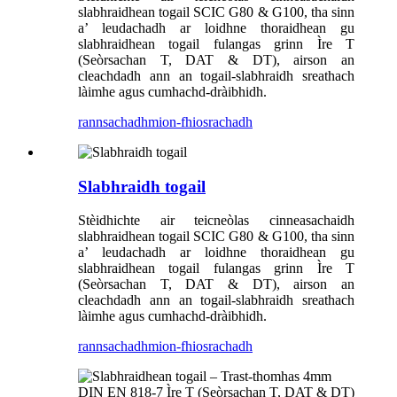
slabhraidhean togail SCIC G80 & G100, tha sinn
a’ leudachadh ar loidhne thoraidhean gu
slabhraidhean togail fulangas grinn Ìre T
(Seòrsachan T, DAT & DT), airson an
cleachdadh ann an togail-slabhraidh sreathach
làimhe agus cumhachd-dràibhidh.
rannsachadh
mion-fhiosrachadh
Slabhraidh togail
Stèidhichte air teicneòlas cinneasachaidh
slabhraidhean togail SCIC G80 & G100, tha sinn
a’ leudachadh ar loidhne thoraidhean gu
slabhraidhean togail fulangas grinn Ìre T
(Seòrsachan T, DAT & DT), airson an
cleachdadh ann an togail-slabhraidh sreathach
làimhe agus cumhachd-dràibhidh.
rannsachadh
mion-fhiosrachadh