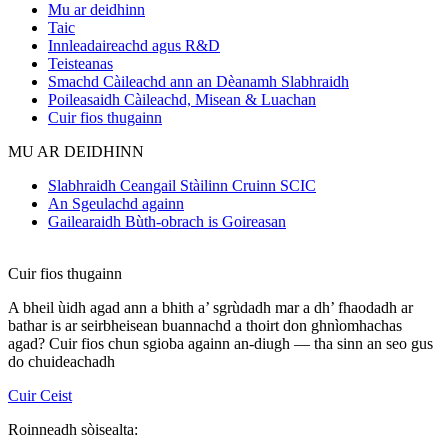
Mu ar deidhinn
Taic
Innleadaireachd agus R&D
Teisteanas
Smachd Càileachd ann an Dèanamh Slabhraidh
Poileasaidh Càileachd, Misean & Luachan
Cuir fios thugainn
MU AR DEIDHINN
Slabhraidh Ceangail Stàilinn Cruinn SCIC
An Sgeulachd againn
Gailearaidh Bùth-obrach is Goireasan
Cuir fios thugainn
A bheil ùidh agad ann a bhith a’ sgrùdadh mar a dh’ fhaodadh ar
bathar is ar seirbheisean buannachd a thoirt don ghnìomhachas
agad? Cuir fios chun sgioba againn an-diugh — tha sinn an seo gus
do chuideachadh
Cuir Ceist
Roinneadh sòisealta: