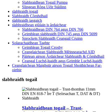
Slabhraidhean Togail Pumpa
Slingean Ròpa Uèir Stàilinn
slabhraidh togail
Slabhraidh Còmhdhail
slabhraidh iasgaich
slabhraidhean giùlain is àrdaichear
Slabhraidhean DIN 764 agus DIN 766
Geimhlean slabhraidh DIN 745 agus DIN 5699
Sprockets Slabhraidh Ceangail Cruinn
Solarachaidhean Taghte
Geimhlean Togail Crosby
Ceanglaichean Slabhraidh Mèinnearachd AID
Pàirtean airson Àrdaichear Slabhraidh & Còmhdhail
Ceangal Luchd-luaidh agus Geimhle Luchd-luaidh
Ceanglaichean Maighstir airson Togail Shoithichean Far-
oirthir
slabhraidh togail
Slabhraidhean togail – Trast-