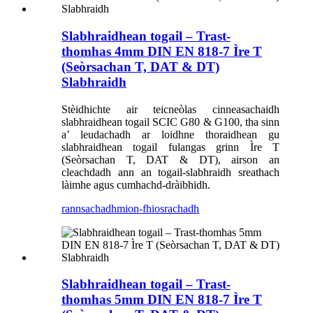
Slabhraidhean togail – Trast-
thomhas 4mm DIN EN 818-7 Ìre T
(Seòrsachan T, DAT & DT)
Slabhraidh
Stèidhichte air teicneòlas cinneasachaidh
slabhraidhean togail SCIC G80 & G100, tha sinn
a’ leudachadh ar loidhne thoraidhean gu
slabhraidhean togail fulangas grinn Ìre T
(Seòrsachan T, DAT & DT), airson an
cleachdadh ann an togail-slabhraidh sreathach
làimhe agus cumhachd-dràibhidh.
rannsachadh
mion-fhiosrachadh
Slabhraidhean togail – Trast-
thomhas 5mm DIN EN 818-7 Ìre T