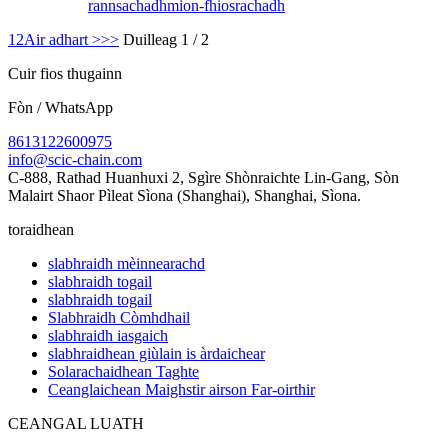
rannsachadh
mion-fhiosrachadh
1
2
Air adhart >
>>
Duilleag 1 / 2
Cuir fios thugainn
Fòn / WhatsApp
8613122600975
info@scic-chain.com
C-888, Rathad Huanhuxi 2, Sgìre Shònraichte Lin-Gang, Sòn
Malairt Shaor Pìleat Sìona (Shanghai), Shanghai, Sìona.
toraidhean
slabhraidh mèinnearachd
slabhraidh togail
slabhraidh togail
Slabhraidh Còmhdhail
slabhraidh iasgaich
slabhraidhean giùlain is àrdaichear
Solarachaidhean Taghte
Ceanglaichean Maighstir airson Far-oirthir
CEANGAL LUATH