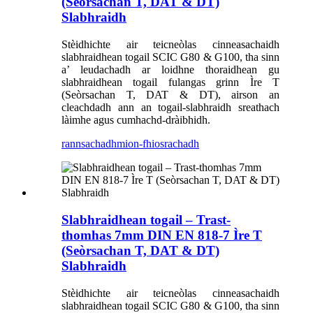
(Seòrsachan T, DAT & DT)
Slabhraidh
Stèidhichte air teicneòlas cinneasachaidh
slabhraidhean togail SCIC G80 & G100, tha sinn
a’ leudachadh ar loidhne thoraidhean gu
slabhraidhean togail fulangas grinn Ìre T
(Seòrsachan T, DAT & DT), airson an
cleachdadh ann an togail-slabhraidh sreathach
làimhe agus cumhachd-dràibhidh.
rannsachadh
mion-fhiosrachadh
Slabhraidhean togail – Trast-
thomhas 7mm DIN EN 818-7 Ìre T
(Seòrsachan T, DAT & DT)
Slabhraidh
Stèidhichte air teicneòlas cinneasachaidh
slabhraidhean togail SCIC G80 & G100, tha sinn