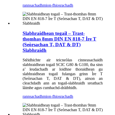
rannsachadh
mion-fhiosrachadh
Slabhraidhean togail – Trast-
thomhas 8mm DIN EN 818-7 Ìre T
(Seòrsachan T, DAT & DT)
Slabhraidh
Stèidhichte air teicneòlas cinneasachaidh
slabhraidhean togail SCIC G80 & G100, tha sinn
a’ leudachadh ar loidhne thoraidhean gu
slabhraidhean togail fulangas grinn Ìre T
(Seòrsachan T, DAT & DT), airson an
cleachdadh ann an togail-slabhraidh sreathach
làimhe agus cumhachd-dràibhidh.
rannsachadh
mion-fhiosrachadh