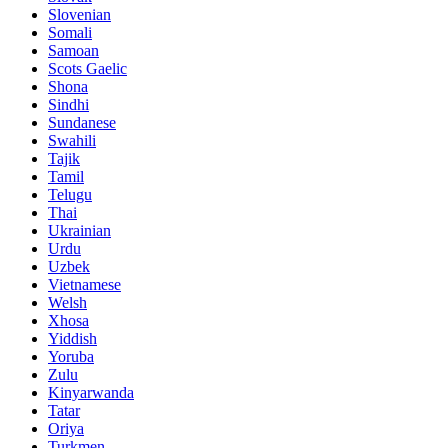
Slovenian
Somali
Samoan
Scots Gaelic
Shona
Sindhi
Sundanese
Swahili
Tajik
Tamil
Telugu
Thai
Ukrainian
Urdu
Uzbek
Vietnamese
Welsh
Xhosa
Yiddish
Yoruba
Zulu
Kinyarwanda
Tatar
Oriya
Turkmen