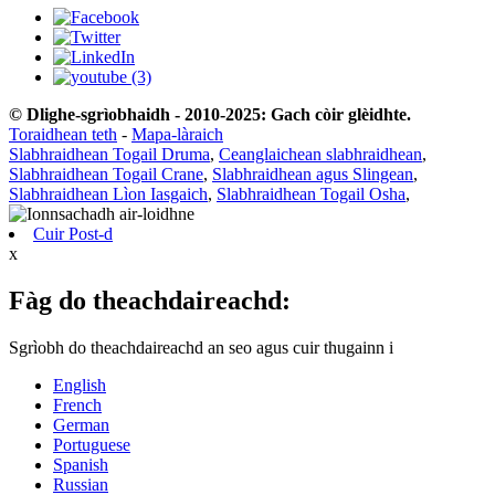
© Dlighe-sgrìobhaidh - 2010-2025: Gach còir glèidhte.
Toraidhean teth
-
Mapa-làraich
Slabhraidhean Togail Druma
,
Ceanglaichean slabhraidhean
,
Slabhraidhean Togail Crane
,
Slabhraidhean agus Slingean
,
Slabhraidhean Lìon Iasgaich
,
Slabhraidhean Togail Osha
,
Cuir Post-d
x
Fàg do theachdaireachd:
Sgrìobh do theachdaireachd an seo agus cuir thugainn i
English
French
German
Portuguese
Spanish
Russian