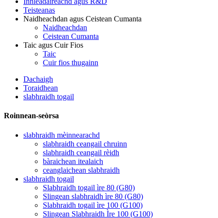
Innleadaireachd agus R&D
Teisteanas
Naidheachdan agus Ceistean Cumanta
Naidheachdan
Ceistean Cumanta
Taic agus Cuir Fios
Taic
Cuir fios thugainn
Dachaigh
Toraidhean
slabhraidh togail
Roinnean-seòrsa
slabhraidh mèinnearachd
slabhraidh ceangail chruinn
slabhraidh ceangail rèidh
bàraichean itealaich
ceanglaichean slabhraidh
slabhraidh togail
Slabhraidh togail ìre 80 (G80)
Slingean slabhraidh ìre 80 (G80)
Slabhraidh togail ìre 100 (G100)
Slingean Slabhraidh Ìre 100 (G100)