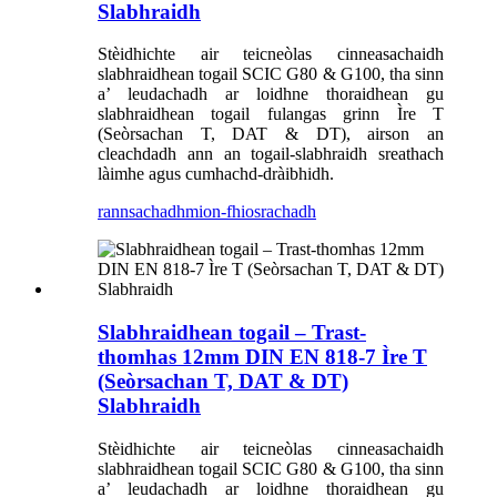
Slabhraidh
Stèidhichte air teicneòlas cinneasachaidh
slabhraidhean togail SCIC G80 & G100, tha sinn
a’ leudachadh ar loidhne thoraidhean gu
slabhraidhean togail fulangas grinn Ìre T
(Seòrsachan T, DAT & DT), airson an
cleachdadh ann an togail-slabhraidh sreathach
làimhe agus cumhachd-dràibhidh.
rannsachadh
mion-fhiosrachadh
Slabhraidhean togail – Trast-
thomhas 12mm DIN EN 818-7 Ìre T
(Seòrsachan T, DAT & DT)
Slabhraidh
Stèidhichte air teicneòlas cinneasachaidh
slabhraidhean togail SCIC G80 & G100, tha sinn
a’ leudachadh ar loidhne thoraidhean gu