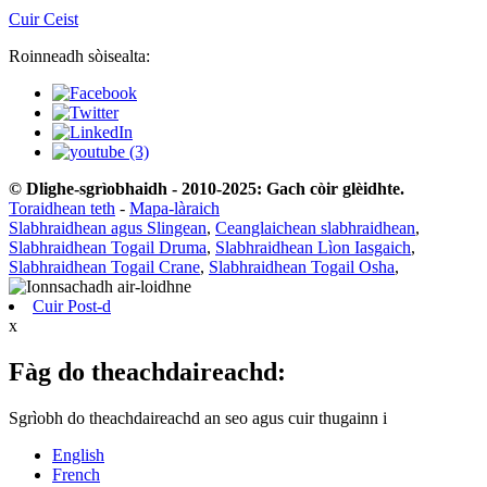
Cuir Ceist
Roinneadh sòisealta:
© Dlighe-sgrìobhaidh - 2010-2025: Gach còir glèidhte.
Toraidhean teth
-
Mapa-làraich
Slabhraidhean agus Slingean
,
Ceanglaichean slabhraidhean
,
Slabhraidhean Togail Druma
,
Slabhraidhean Lìon Iasgaich
,
Slabhraidhean Togail Crane
,
Slabhraidhean Togail Osha
,
Cuir Post-d
x
Fàg do theachdaireachd:
Sgrìobh do theachdaireachd an seo agus cuir thugainn i
English
French