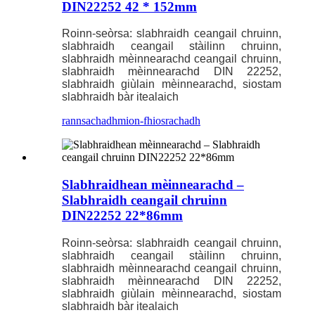
DIN22252 42 * 152mm
Roinn-seòrsa: slabhraidh ceangail chruinn,
slabhraidh ceangail stàilinn chruinn,
slabhraidh mèinnearachd ceangail chruinn,
slabhraidh mèinnearachd DIN 22252,
slabhraidh giùlain mèinnearachd, siostam
slabhraidh bàr itealaich
rannsachadh
mion-fhiosrachadh
Slabhraidhean mèinnearachd –
Slabhraidh ceangail chruinn
DIN22252 22*86mm
Roinn-seòrsa: slabhraidh ceangail chruinn,
slabhraidh ceangail stàilinn chruinn,
slabhraidh mèinnearachd ceangail chruinn,
slabhraidh mèinnearachd DIN 22252,
slabhraidh giùlain mèinnearachd, siostam
slabhraidh bàr itealaich