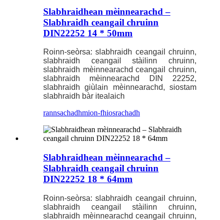
Slabhraidhean mèinnearachd –
Slabhraidh ceangail chruinn
DIN22252 14 * 50mm
Roinn-seòrsa: slabhraidh ceangail chruinn,
slabhraidh ceangail stàilinn chruinn,
slabhraidh mèinnearachd ceangail chruinn,
slabhraidh mèinnearachd DIN 22252,
slabhraidh giùlain mèinnearachd, siostam
slabhraidh bàr itealaich
rannsachadh
mion-fhiosrachadh
Slabhraidhean mèinnearachd –
Slabhraidh ceangail chruinn
DIN22252 18 * 64mm
Roinn-seòrsa: slabhraidh ceangail chruinn,
slabhraidh ceangail stàilinn chruinn,
slabhraidh mèinnearachd ceangail chruinn,