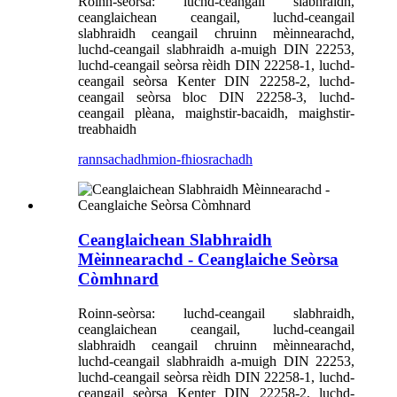
Roinn-seòrsa: luchd-ceangail slabhraidh,
ceanglaichean ceangail, luchd-ceangail
slabhraidh ceangail chruinn mèinnearachd,
luchd-ceangail slabhraidh a-muigh DIN 22253,
luchd-ceangail seòrsa rèidh DIN 22258-1, luchd-
ceangail seòrsa Kenter DIN 22258-2, luchd-
ceangail seòrsa bloc DIN 22258-3, luchd-
ceangail plèana, maighstir-bacaidh, maighstir-
treabhaidh
rannsachadh
mion-fhiosrachadh
Ceanglaichean Slabhraidh
Mèinnearachd - Ceanglaiche Seòrsa
Còmhnard
Roinn-seòrsa: luchd-ceangail slabhraidh,
ceanglaichean ceangail, luchd-ceangail
slabhraidh ceangail chruinn mèinnearachd,
luchd-ceangail slabhraidh a-muigh DIN 22253,
luchd-ceangail seòrsa rèidh DIN 22258-1, luchd-
ceangail seòrsa Kenter DIN 22258-2, luchd-