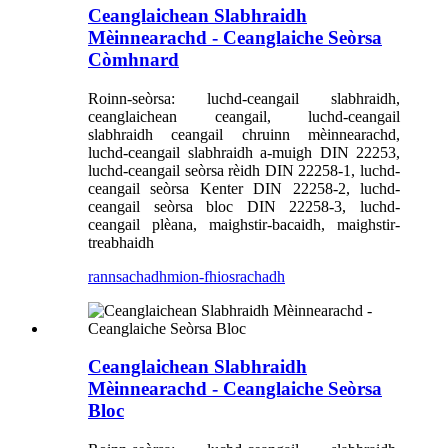
Ceanglaichean Slabhraidh
Mèinnearachd - Ceanglaiche Seòrsa
Còmhnard
Roinn-seòrsa: luchd-ceangail slabhraidh,
ceanglaichean ceangail, luchd-ceangail
slabhraidh ceangail chruinn mèinnearachd,
luchd-ceangail slabhraidh a-muigh DIN 22253,
luchd-ceangail seòrsa rèidh DIN 22258-1, luchd-
ceangail seòrsa Kenter DIN 22258-2, luchd-
ceangail seòrsa bloc DIN 22258-3, luchd-
ceangail plèana, maighstir-bacaidh, maighstir-
treabhaidh
rannsachadh
mion-fhiosrachadh
Ceanglaichean Slabhraidh
Mèinnearachd - Ceanglaiche Seòrsa
Bloc