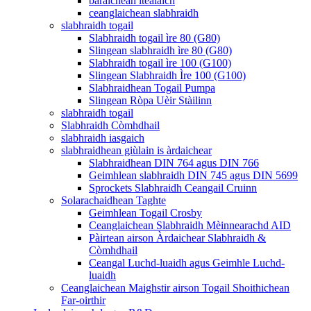
bàraichean itealaich
ceanglaichean slabhraidh
slabhraidh togail
Slabhraidh togail ìre 80 (G80)
Slingean slabhraidh ìre 80 (G80)
Slabhraidh togail ìre 100 (G100)
Slingean Slabhraidh Ìre 100 (G100)
Slabhraidhean Togail Pumpa
Slingean Ròpa Uèir Stàilinn
slabhraidh togail
Slabhraidh Còmhdhail
slabhraidh iasgaich
slabhraidhean giùlain is àrdaichear
Slabhraidhean DIN 764 agus DIN 766
Geimhlean slabhraidh DIN 745 agus DIN 5699
Sprockets Slabhraidh Ceangail Cruinn
Solarachaidhean Taghte
Geimhlean Togail Crosby
Ceanglaichean Slabhraidh Mèinnearachd AID
Pàirtean airson Àrdaichear Slabhraidh &
Còmhdhail
Ceangal Luchd-luaidh agus Geimhle Luchd-
luaidh
Ceanglaichean Maighstir airson Togail Shoithichean
Far-oirthir