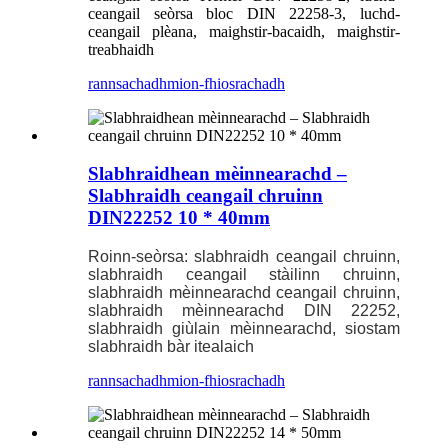
ceangail seòrsa bloc DIN 22258-3, luchd-
ceangail plèana, maighstir-bacaidh, maighstir-
treabhaidh
rannsachadh
mion-fhiosrachadh
Slabhraidhean mèinnearachd –
Slabhraidh ceangail chruinn
DIN22252 10 * 40mm
Roinn-seòrsa: slabhraidh ceangail chruinn,
slabhraidh ceangail stàilinn chruinn,
slabhraidh mèinnearachd ceangail chruinn,
slabhraidh mèinnearachd DIN 22252,
slabhraidh giùlain mèinnearachd, siostam
slabhraidh bàr itealaich
rannsachadh
mion-fhiosrachadh