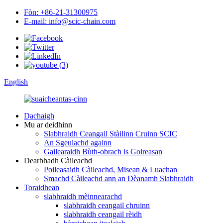
Fòn: +86-21-31300975
E-mail: info@scic-chain.com
English
Dachaigh
Mu ar deidhinn
Slabhraidh Ceangail Stàilinn Cruinn SCIC
An Sgeulachd againn
Gailearaidh Bùth-obrach is Goireasan
Dearbhadh Càileachd
Poileasaidh Càileachd, Misean & Luachan
Smachd Càileachd ann an Dèanamh Slabhraidh
Toraidhean
slabhraidh mèinnearachd
slabhraidh ceangail chruinn
slabhraidh ceangail rèidh