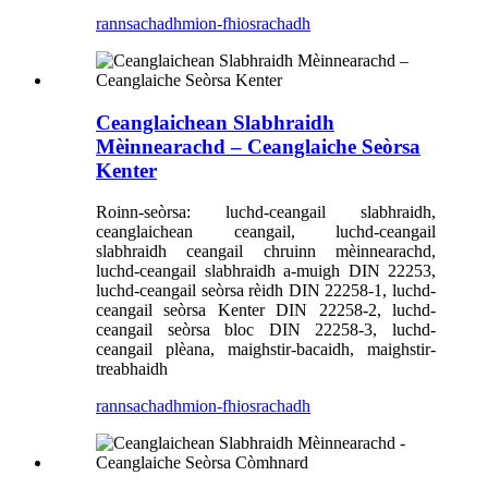
rannsachadh
mion-fhiosrachadh
Ceanglaichean Slabhraidh
Mèinnearachd – Ceanglaiche Seòrsa
Kenter
Roinn-seòrsa: luchd-ceangail slabhraidh,
ceanglaichean ceangail, luchd-ceangail
slabhraidh ceangail chruinn mèinnearachd,
luchd-ceangail slabhraidh a-muigh DIN 22253,
luchd-ceangail seòrsa rèidh DIN 22258-1, luchd-
ceangail seòrsa Kenter DIN 22258-2, luchd-
ceangail seòrsa bloc DIN 22258-3, luchd-
ceangail plèana, maighstir-bacaidh, maighstir-
treabhaidh
rannsachadh
mion-fhiosrachadh