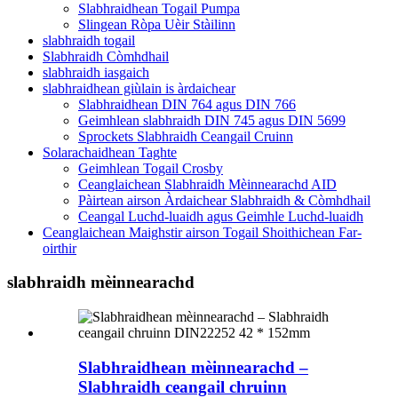
Slabhraidhean Togail Pumpa
Slingean Ròpa Uèir Stàilinn
slabhraidh togail
Slabhraidh Còmhdhail
slabhraidh iasgaich
slabhraidhean giùlain is àrdaichear
Slabhraidhean DIN 764 agus DIN 766
Geimhlean slabhraidh DIN 745 agus DIN 5699
Sprockets Slabhraidh Ceangail Cruinn
Solarachaidhean Taghte
Geimhlean Togail Crosby
Ceanglaichean Slabhraidh Mèinnearachd AID
Pàirtean airson Àrdaichear Slabhraidh & Còmhdhail
Ceangal Luchd-luaidh agus Geimhle Luchd-luaidh
Ceanglaichean Maighstir airson Togail Shoithichean Far-
oirthir
slabhraidh mèinnearachd
Slabhraidhean mèinnearachd –
Slabhraidh ceangail chruinn