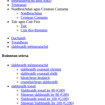
Innleadaireachd agus R&D
Teisteanas
Naidheachdan agus Ceistean Cumanta
Naidheachdan
Ceistean Cumanta
Taic agus Cuir Fios
Taic
Cuir fios thugainn
Dachaigh
Toraidhean
slabhraidh mèinnearachd
Roinnean-seòrsa
slabhraidh mèinnearachd
slabhraidh ceangail chruinn
slabhraidh ceangail rèidh
bàraichean itealaich
ceanglaichean slabhraidh
slabhraidh togail
Slabhraidh togail ìre 80 (G80)
Slingean slabhraidh ìre 80 (G80)
Slabhraidh togail ìre 100 (G100)
Slingean Slabhraidh Ìre 100 (G100)