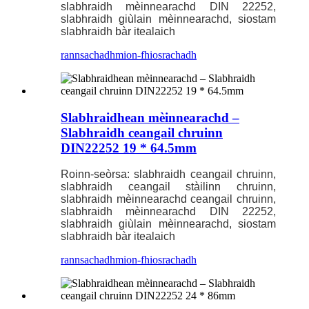
slabhraidh mèinnearachd DIN 22252,
slabhraidh giùlain mèinnearachd, siostam
slabhraidh bàr itealaich
rannsachadh
mion-fhiosrachadh
Slabhraidhean mèinnearachd –
Slabhraidh ceangail chruinn
DIN22252 19 * 64.5mm
Roinn-seòrsa: slabhraidh ceangail chruinn,
slabhraidh ceangail stàilinn chruinn,
slabhraidh mèinnearachd ceangail chruinn,
slabhraidh mèinnearachd DIN 22252,
slabhraidh giùlain mèinnearachd, siostam
slabhraidh bàr itealaich
rannsachadh
mion-fhiosrachadh