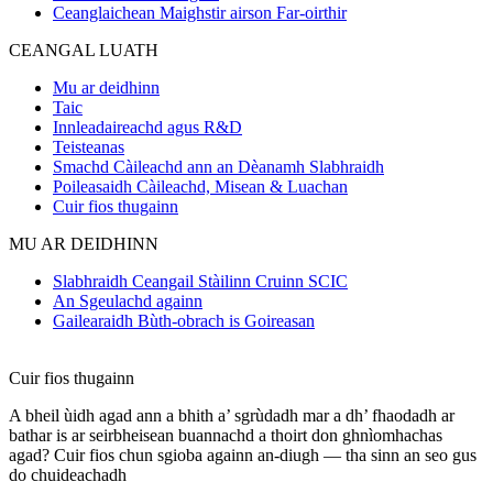
Ceanglaichean Maighstir airson Far-oirthir
CEANGAL LUATH
Mu ar deidhinn
Taic
Innleadaireachd agus R&D
Teisteanas
Smachd Càileachd ann an Dèanamh Slabhraidh
Poileasaidh Càileachd, Misean & Luachan
Cuir fios thugainn
MU AR DEIDHINN
Slabhraidh Ceangail Stàilinn Cruinn SCIC
An Sgeulachd againn
Gailearaidh Bùth-obrach is Goireasan
Cuir fios thugainn
A bheil ùidh agad ann a bhith a’ sgrùdadh mar a dh’ fhaodadh ar
bathar is ar seirbheisean buannachd a thoirt don ghnìomhachas
agad? Cuir fios chun sgioba againn an-diugh — tha sinn an seo gus
do chuideachadh