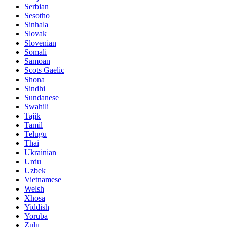
Serbian
Sesotho
Sinhala
Slovak
Slovenian
Somali
Samoan
Scots Gaelic
Shona
Sindhi
Sundanese
Swahili
Tajik
Tamil
Telugu
Thai
Ukrainian
Urdu
Uzbek
Vietnamese
Welsh
Xhosa
Yiddish
Yoruba
Zulu