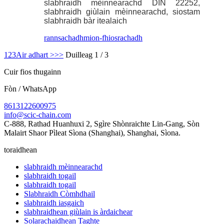
slabhraidh mèinnearachd DIN 22252,
slabhraidh giùlain mèinnearachd, siostam
slabhraidh bàr itealaich
rannsachadh
mion-fhiosrachadh
1
2
3
Air adhart >
>>
Duilleag 1 / 3
Cuir fios thugainn
Fòn / WhatsApp
8613122600975
info@scic-chain.com
C-888, Rathad Huanhuxi 2, Sgìre Shònraichte Lin-Gang, Sòn
Malairt Shaor Pìleat Sìona (Shanghai), Shanghai, Sìona.
toraidhean
slabhraidh mèinnearachd
slabhraidh togail
slabhraidh togail
Slabhraidh Còmhdhail
slabhraidh iasgaich
slabhraidhean giùlain is àrdaichear
Solarachaidhean Taghte