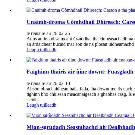
Cnàimh-droma Còmhdhail Dhìreach: Carson a
le rianaire air 26-02-25
Anns an ionad saimeant ùr-nodha, tha cinneasachadh na ob
an àrdaichear bucaid mar aon de na pìosan uidheamachd l
Leugh tuilleadh
Faighinn thairis air ùine downt: Fuasgladh
le rianaire air 26-02-10
Airson obrachaidhean balla fada, tha downtime ris nach ro
tighinn bho chùisean meacanaigeach a ghabhas casg. Is e 
stèidh…
Leugh tuilleadh
Mion-sgrùdadh Seasmhachd air Dealbhadh 