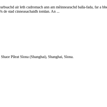
rbsachd air leth cudromach ann am mèinnearachd balla-fada, far a bhe
 de stad cinneasachaidh iomlan. An ...
Shaor Pìleat Sìona (Shanghai), Shanghai, Sìona.