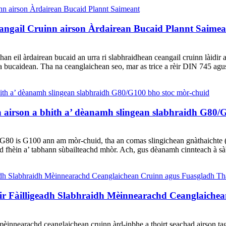
ngail Cruinn airson Àrdairean Bucaid Plannt Saimea
n eil àrdairean bucaid an urra ri slabhraidhean ceangail cruinn làidir
a bucaidean. Tha na ceanglaichean seo, mar as trice a rèir DIN 745 agus
 airson a bhith a’ dèanamh slingean slabhraidh G80/
 G80 is G100 ann am mòr-chuid, tha an comas slingichean gnàthaichte (
d fhèin a’ tabhann sùbailteachd mhòr. Ach, gus dèanamh cinnteach à sàbh
air Fàilligeadh Slabhraidh Mèinnearachd Ceanglaich
innearachd ceanglaichean cruinn àrd-inbhe a thoirt seachad airson tagr