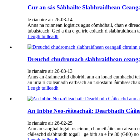
Cur an sàs Sàbhailte Slabhraidhean Ceangai
le rianaire air 26-03-14
Anns na roinnean logistics agus còmhdhail, chan e dìrea
tubaisteach. Ged a tha e gu tric coltach ri slabhraidhean 
Leugh tuilleadh
Dreuchd chudromach slabhraidhean ceangai
le rianaire air 26-03-13
Anns an àrainneachd dhoirbh ann an ionad cumhachd teirme
an urra ri coileanadh earbsach an t-siostaim làimhseachaid
Leugh tuilleadh
An Inbhe Neo-rèiteachail: Dearbhadh Càil
le rianaire air 26-02-25
Ann an saoghal togail os cionn, chan eil àite ann airson 
càileachd slabhraidh togail - ge bith an e Ìre 80 (G80) no
Leugh tuilleadh