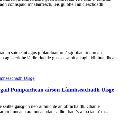
chadh connspaid mhalairteach, leis gu bheil an cleachdadh
nadan saimeant agus giùlan luaithre / sgrìobadair ann an
h agus cridhe làidir, ductile gus seasamh an aghaidh buaidhean
gail Pumpaichean airson Làimhseachadh Uisge
saillte gaisgich neo-aithnichte an obrachaidh. Chan e
 creimneach àrainneachdan saillte fhad ‘s a tha iad a’ m...