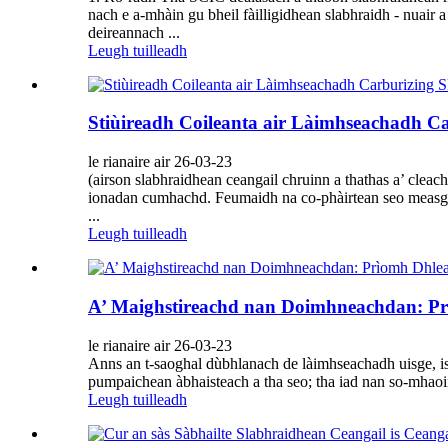
nach e a-mhàin gu bheil fàilligidhean slabhraidh - nuair 
deireannach ...
Leugh tuilleadh
Stiùireadh Coileanta air Làimhseachadh C
le rianaire air 26-03-23
(airson slabhraidhean ceangail chruinn a thathas a’ clea
ionadan cumhachd. Feumaidh na co-phàirtean seo measgach
...
Leugh tuilleadh
A’ Maighstireachd nan Doimhneachdan: Pr
le rianaire air 26-03-23
Anns an t-saoghal dùbhlanach de làimhseachadh uisge, is
pumpaichean àbhaisteach a tha seo; tha iad nan so-mhaoin
Leugh tuilleadh