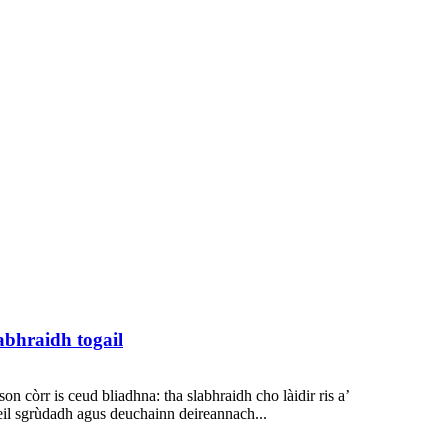
abhraidh togail
n còrr is ceud bliadhna: tha slabhraidh cho làidir ris a’
eil sgrùdadh agus deuchainn deireannach...