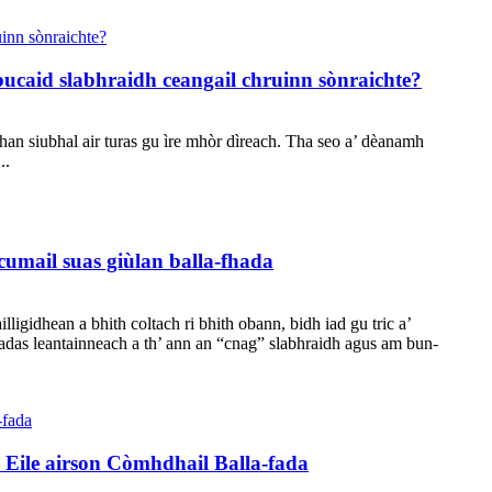
caid slabhraidh ceangail chruinn sònraichte?
han siubhal air turas gu ìre mhòr dìreach. Tha seo a’ dèanamh
..
cumail suas giùlan balla-fhada
igidhean a bhith coltach ri bhith obann, bidh iad gu tric a’
eadas leantainneach a th’ ann an “cnag” slabhraidh agus am bun-
ile airson Còmhdhail Balla-fada