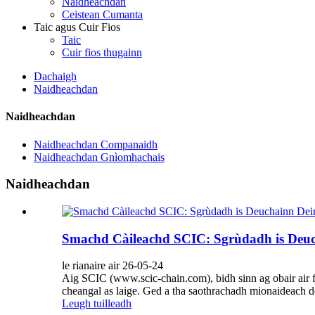
Naidheachdan
Ceistean Cumanta
Taic agus Cuir Fios
Taic
Cuir fios thugainn
Dachaigh
Naidheachdan
Naidheachdan
Naidheachdan Companaidh
Naidheachdan Gnìomhachais
Naidheachdan
Smachd Càileachd SCIC: Sgrùdadh is Deuch
le rianaire air 26-05-24
Aig SCIC (www.scic-chain.com), bidh sinn ag obair air fìri
cheangal as laige. Ged a tha saothrachadh mionaideach d
Leugh tuilleadh