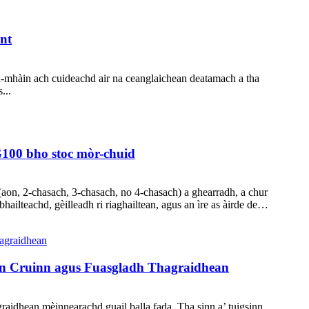
nt
 a-mhàin ach cuideachd air na ceanglaichean deatamach a tha
...
G100 bho stoc mòr-chuid
aon, 2-chasach, 3-chasach, no 4-chasach) a ghearradh, a chur
ailteachd, gèilleadh ri riaghailtean, agus an ìre as àirde de…
ean Cruinn agus Fuasgladh Thagraidhean
aidhean mèinnearachd guail balla fada. Tha sinn a’ tuigsinn