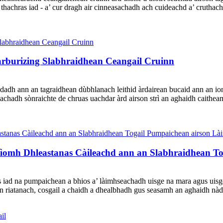
a thachras iad - a’ cur dragh air cinneasachadh ach cuideachd a’ crutha
arburizing Slabhraidhean Ceangail Cruinn
chdadh ann an tagraidhean dùbhlanach leithid àrdairean bucaid ann an io
adh sònraichte de chruas uachdar àrd airson strì an aghaidh caitheam
ìomh Dhleastanas Càileachd ann an Slabhraidhean To
 iad na pumpaichean a bhios a’ làimhseachadh uisge na mara agus uisge 
 riatanach, cosgail a chaidh a dhealbhadh gus seasamh an aghaidh nàdar