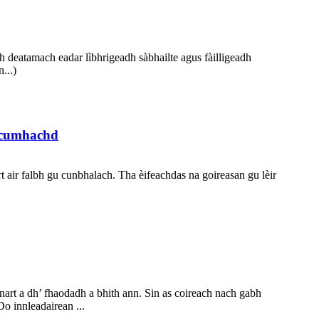
 deatamach eadar lìbhrigeadh sàbhailte agus fàilligeadh
...)
n cumhachd
 air falbh gu cunbhalach. Tha èifeachdas na goireasan gu lèir
nnart a dh’ fhaodadh a bhith ann. Sin as coireach nach gabh
Do innleadairean ...