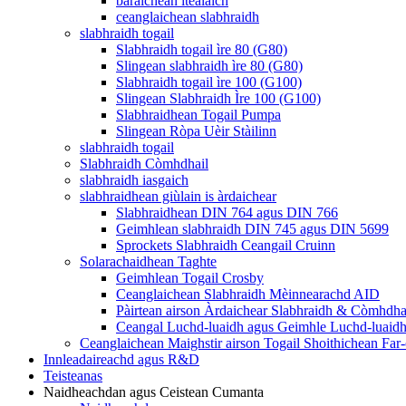
bàraichean itealaich
ceanglaichean slabhraidh
slabhraidh togail
Slabhraidh togail ìre 80 (G80)
Slingean slabhraidh ìre 80 (G80)
Slabhraidh togail ìre 100 (G100)
Slingean Slabhraidh Ìre 100 (G100)
Slabhraidhean Togail Pumpa
Slingean Ròpa Uèir Stàilinn
slabhraidh togail
Slabhraidh Còmhdhail
slabhraidh iasgaich
slabhraidhean giùlain is àrdaichear
Slabhraidhean DIN 764 agus DIN 766
Geimhlean slabhraidh DIN 745 agus DIN 5699
Sprockets Slabhraidh Ceangail Cruinn
Solarachaidhean Taghte
Geimhlean Togail Crosby
Ceanglaichean Slabhraidh Mèinnearachd AID
Pàirtean airson Àrdaichear Slabhraidh & Còmhdha
Ceangal Luchd-luaidh agus Geimhle Luchd-luaid
Ceanglaichean Maighstir airson Togail Shoithichean Far-o
Innleadaireachd agus R&D
Teisteanas
Naidheachdan agus Ceistean Cumanta