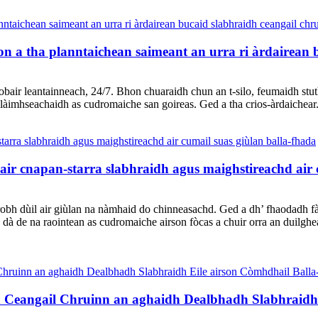
 tha planntaichean saimeant an urra ri àrdairean bu
air leantainneach, 24/7. Bhon chuaraidh chun an t-silo, feumaidh stut
àimhseachaidh as cudromaiche san goireas. Ged a tha crios-àrdaichear.
 air cnapan-starra slabhraidh agus maighstireachd air 
bh dùil air giùlan na nàmhaid do chinneasachd. Ged a dh’ fhaodadh fàill
dà de na raointean as cudromaiche airson fòcas a chuir orra an duilgh
Ceangail Chruinn an aghaidh Dealbhadh Slabhraidh E