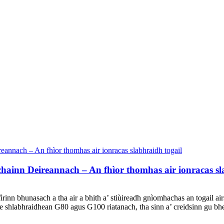
ainn Deireannach – An fhìor thomhas air ionracas sl
nn bhunasach a tha air a bhith a’ stiùireadh gnìomhachas an togail airso
e shlabhraidhean G80 agus G100 riatanach, tha sinn a’ creidsinn gu bh