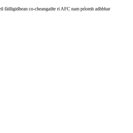
il fàilligidhean co-cheangailte ri AFC nam prìomh adhbhar