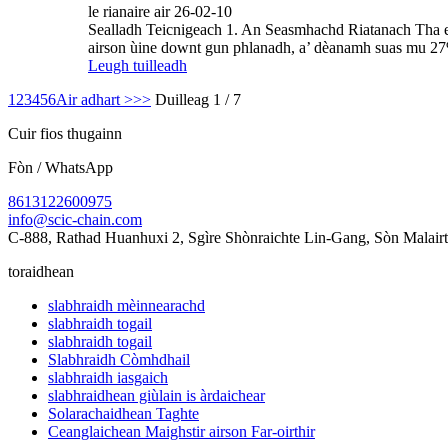
le rianaire air 26-02-10
Sealladh Teicnigeach 1. An Seasmhachd Riatanach Tha ea
airson ùine downt gun phlanadh, a’ dèanamh suas mu 27%
Leugh tuilleadh
1
2
3
4
5
6
Air adhart >
>>
Duilleag 1 / 7
Cuir fios thugainn
Fòn / WhatsApp
8613122600975
info@scic-chain.com
C-888, Rathad Huanhuxi 2, Sgìre Shònraichte Lin-Gang, Sòn Malairt 
toraidhean
slabhraidh mèinnearachd
slabhraidh togail
slabhraidh togail
Slabhraidh Còmhdhail
slabhraidh iasgaich
slabhraidhean giùlain is àrdaichear
Solarachaidhean Taghte
Ceanglaichean Maighstir airson Far-oirthir