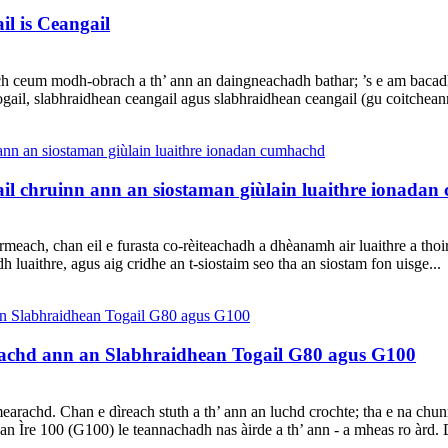
l is Ceangail
ch ceum modh-obrach a th’ ann an daingneachadh bathar; ’s e am bacadh
togail, slabhraidhean ceangail agus slabhraidhean ceangail (gu coitcheann
l chruinn ann an siostaman giùlain luaithre ionada
ach, chan eil e furasta co-rèiteachadh a dhèanamh air luaithre a thoirt
h luaithre, agus aig cridhe an t-siostaim seo tha an siostam fon uisge...
eachd ann an Slabhraidhean Togail G80 agus G100
mearachd. Chan e dìreach stuth a th’ ann an luchd crochte; tha e na chu
 an Ìre 100 (G100) le teannachadh nas àirde a th’ ann - a mheas ro àrd. 