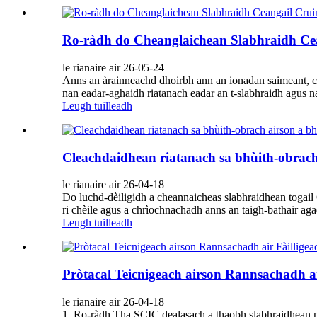
Ro-ràdh do Cheanglaichean Slabhraidh Cea
le rianaire air 26-05-24
Anns an àrainneachd dhoirbh ann an ionadan saimeant, cha
nan eadar-aghaidh riatanach eadar an t-slabhraidh agus n
Leugh tuilleadh
Cleachdaidhean riatanach sa bhùith-obrach
le rianaire air 26-04-18
Do luchd-dèiligidh a cheannaicheas slabhraidhean togail
ri chèile agus a chrìochnachadh anns an taigh-bathair aga
Leugh tuilleadh
Pròtacal Teicnigeach airson Rannsachadh 
le rianaire air 26-04-18
1. Ro-ràdh Tha SCIC dealasach a thaobh slabhraidhean mè