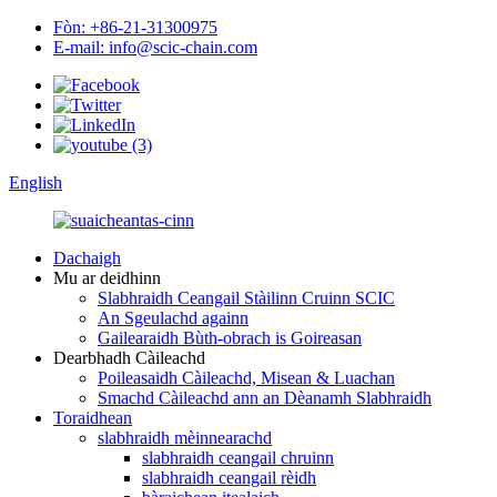
Fòn: +86-21-31300975
E-mail: info@scic-chain.com
English
Dachaigh
Mu ar deidhinn
Slabhraidh Ceangail Stàilinn Cruinn SCIC
An Sgeulachd againn
Gailearaidh Bùth-obrach is Goireasan
Dearbhadh Càileachd
Poileasaidh Càileachd, Misean & Luachan
Smachd Càileachd ann an Dèanamh Slabhraidh
Toraidhean
slabhraidh mèinnearachd
slabhraidh ceangail chruinn
slabhraidh ceangail rèidh