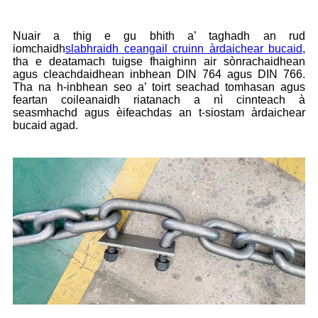
Nuair a thig e gu bhith a’ taghadh an rud
iomchaidh
slabhraidh ceangail cruinn àrdaichear bucaid
,
tha e deatamach tuigse fhaighinn air sònrachaidhean
agus cleachdaidhean inbhean DIN 764 agus DIN 766.
Tha na h-inbhean seo a’ toirt seachad tomhasan agus
feartan coileanaidh riatanach a nì cinnteach à
seasmhachd agus èifeachdas an t-siostam àrdaichear
bucaid agad.