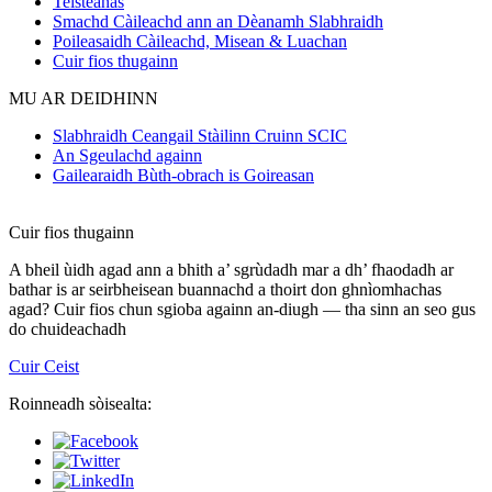
Teisteanas
Smachd Càileachd ann an Dèanamh Slabhraidh
Poileasaidh Càileachd, Misean & Luachan
Cuir fios thugainn
MU AR DEIDHINN
Slabhraidh Ceangail Stàilinn Cruinn SCIC
An Sgeulachd againn
Gailearaidh Bùth-obrach is Goireasan
Cuir fios thugainn
A bheil ùidh agad ann a bhith a’ sgrùdadh mar a dh’ fhaodadh ar
bathar is ar seirbheisean buannachd a thoirt don ghnìomhachas
agad? Cuir fios chun sgioba againn an-diugh — tha sinn an seo gus
do chuideachadh
Cuir Ceist
Roinneadh sòisealta: