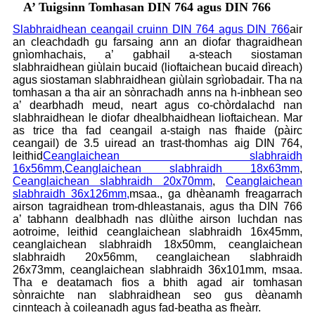
A’ Tuigsinn Tomhasan DIN 764 agus DIN 766
Slabhraidhean ceangail cruinn DIN 764 agus DIN 766
air
an cleachdadh gu farsaing ann an diofar thagraidhean
gnìomhachais, a’ gabhail a-steach siostaman
slabhraidhean giùlain bucaid (lioftaichean bucaid dìreach)
agus siostaman slabhraidhean giùlain sgrìobadair. Tha na
tomhasan a tha air an sònrachadh anns na h-inbhean seo
a’ dearbhadh meud, neart agus co-chòrdalachd nan
slabhraidhean le diofar dhealbhaidhean lioftaichean. Mar
as trice tha fad ceangail a-staigh nas fhaide (pàirc
ceangail) de 3.5 uiread an trast-thomhas aig DIN 764,
leithid
Ceanglaichean slabhraidh
16x56mm
,
Ceanglaichean slabhraidh 18x63mm
,
Ceanglaichean slabhraidh 20x70mm
,
Ceanglaichean
slabhraidh 36x126mm,
msaa., ga dhèanamh freagarrach
airson tagraidhean trom-dhleastanais, agus tha DIN 766
a’ tabhann dealbhadh nas dlùithe airson luchdan nas
aotroime, leithid ceanglaichean slabhraidh 16x45mm,
ceanglaichean slabhraidh 18x50mm, ceanglaichean
slabhraidh 20x56mm, ceanglaichean slabhraidh
26x73mm, ceanglaichean slabhraidh 36x101mm, msaa.
Tha e deatamach fios a bhith agad air tomhasan
sònraichte nan slabhraidhean seo gus dèanamh
cinnteach à coileanadh agus fad-beatha as fheàrr.