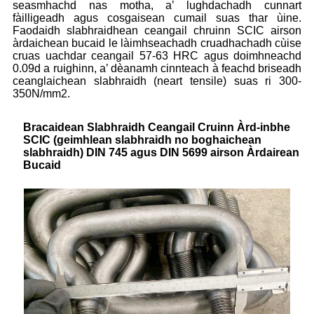
seasmhachd nas motha, a’ lughdachadh cunnart
fàilligeadh agus cosgaisean cumail suas thar ùine.
Faodaidh slabhraidhean ceangail chruinn SCIC airson
àrdaichean bucaid le làimhseachadh cruadhachadh cùise
cruas uachdar ceangail 57-63 HRC agus doimhneachd
0.09d a ruighinn, a’ dèanamh cinnteach à feachd briseadh
ceanglaichean slabhraidh (neart tensile) suas ri 300-
350N/mm2.
Bracaidean Slabhraidh Ceangail Cruinn Àrd-inbhe
SCIC (geimhlean slabhraidh no boghaichean
slabhraidh) DIN 745 agus DIN 5699 airson Àrdairean
Bucaid