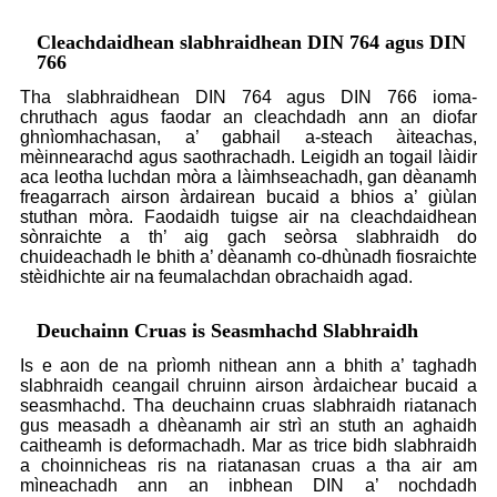
Cleachdaidhean slabhraidhean DIN 764 agus DIN
766
Tha slabhraidhean DIN 764 agus DIN 766 ioma-
chruthach agus faodar an cleachdadh ann an diofar
ghnìomhachasan, a’ gabhail a-steach àiteachas,
mèinnearachd agus saothrachadh. Leigidh an togail làidir
aca leotha luchdan mòra a làimhseachadh, gan dèanamh
freagarrach airson àrdairean bucaid a bhios a’ giùlan
stuthan mòra. Faodaidh tuigse air na cleachdaidhean
sònraichte a th’ aig gach seòrsa slabhraidh do
chuideachadh le bhith a’ dèanamh co-dhùnadh fiosraichte
stèidhichte air na feumalachdan obrachaidh agad.
Deuchainn Cruas is Seasmhachd Slabhraidh
Is e aon de na prìomh nithean ann a bhith a’ taghadh
slabhraidh ceangail chruinn airson àrdaichear bucaid a
seasmhachd. Tha deuchainn cruas slabhraidh riatanach
gus measadh a dhèanamh air strì an stuth an aghaidh
caitheamh is deformachadh. Mar as trice bidh slabhraidh
a choinnicheas ris na riatanasan cruas a tha air am
mìneachadh ann an inbhean DIN a’ nochdadh